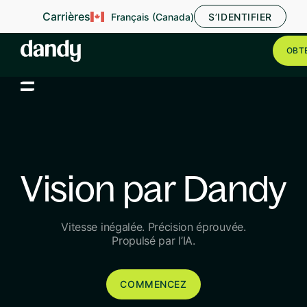
Carrières
Français (Canada)
S’IDENTIFIER
OBTE
Vision par Dandy
Vitesse inégalée. Précision éprouvée.
Propulsé par l’IA.
COMMENCEZ